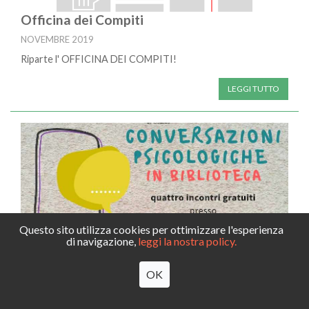
Officina dei Compiti
NOVEMBRE 2019
Riparte l' OFFICINA DEI COMPITI!
LEGGI TUTTO
Questo sito utilizza cookies per ottimizzare l'esperienza
di navigazione,
leggi la nostra policy.
Conversazioni psicologiche in biblioteca
OK
22 OTTOBRE 2019
Prima serata delle
"Conversazioni psicologiche in biblioteca"
a